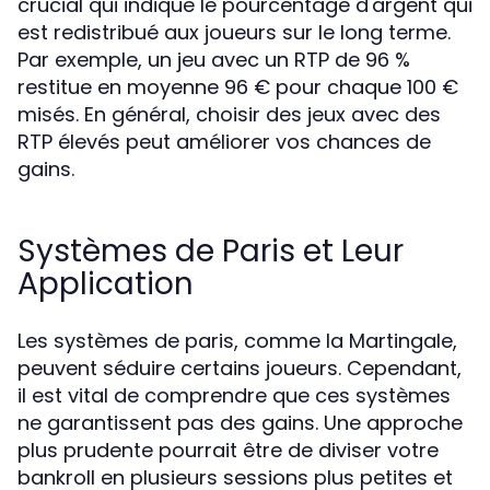
crucial qui indique le pourcentage d'argent qui
est redistribué aux joueurs sur le long terme.
Par exemple, un jeu avec un RTP de 96 %
restitue en moyenne 96 € pour chaque 100 €
misés. En général, choisir des jeux avec des
RTP élevés peut améliorer vos chances de
gains.
Systèmes de Paris et Leur
Application
Les systèmes de paris, comme la Martingale,
peuvent séduire certains joueurs. Cependant,
il est vital de comprendre que ces systèmes
ne garantissent pas des gains. Une approche
plus prudente pourrait être de diviser votre
bankroll en plusieurs sessions plus petites et