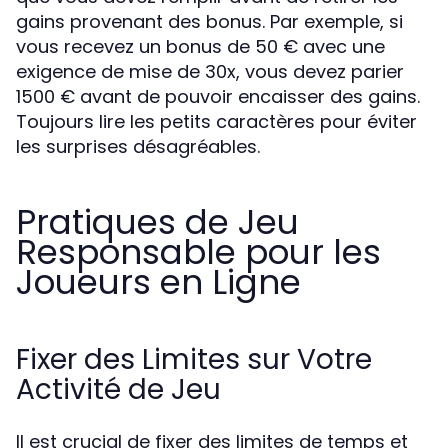
gains provenant des bonus. Par exemple, si
vous recevez un bonus de 50 € avec une
exigence de mise de 30x, vous devez parier
1500 € avant de pouvoir encaisser des gains.
Toujours lire les petits caractères pour éviter
les surprises désagréables.
Pratiques de Jeu
Responsable pour les
Joueurs en Ligne
Fixer des Limites sur Votre
Activité de Jeu
Il est crucial de fixer des limites de temps et