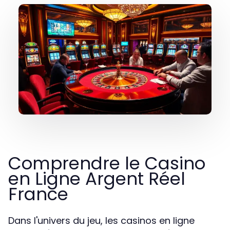
Comprendre le Casino
en Ligne Argent Réel
France
Dans l'univers du jeu, les casinos en ligne