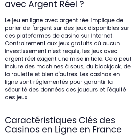
avec Argent Réel ?
Le jeu en ligne avec argent réel implique de
parier de l'argent sur des jeux disponibles sur
des plateformes de casino sur Internet.
Contrairement aux jeux gratuits où aucun
investissement n'est requis, les jeux avec
argent réel exigent une mise initiale. Cela peut
inclure des machines à sous, du blackjack, de
la roulette et bien d'autres. Les casinos en
ligne sont réglementés pour garantir la
sécurité des données des joueurs et l'équité
des jeux.
Caractéristiques Clés des
Casinos en Ligne en France