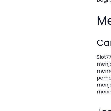
M
Car
Slot
menja
mema
pemain
menja
meni