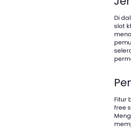
Jen
Di da
slot 
menar
pemu
seler
perma
Pen
Fitur
free 
Mengg
mempe