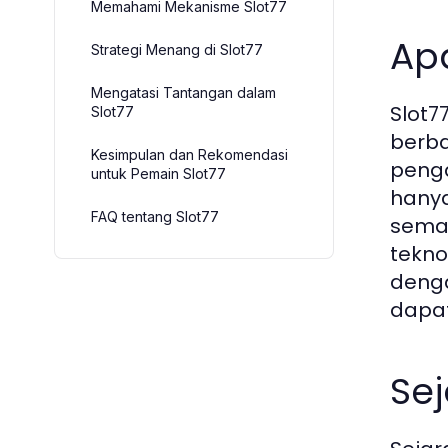
Memahami Mekanisme Slot77
Apa
Strategi Menang di Slot77
Mengatasi Tantangan dalam
Slot7
Slot77
berba
Kesimpulan dan Rekomendasi
penga
untuk Pemain Slot77
hanya
FAQ tentang Slot77
semak
tekno
denga
dapat
Sej