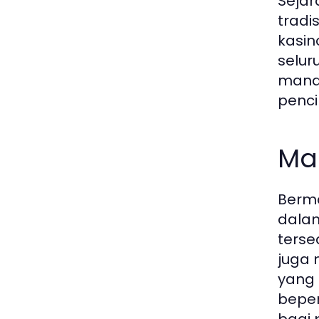
Sejar
tradi
kasin
selur
mana 
penci
Ma
Berma
dalam
terse
juga 
yang 
beper
bagi 