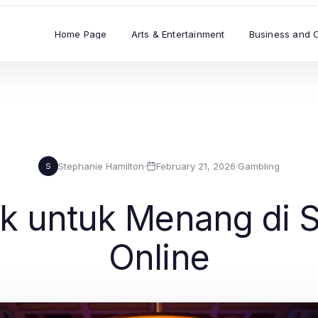
Home Page
Arts & Entertainment
Business and 
Stephanie Hamilton
·
February 21, 2026
·
Gambling
S
ik untuk Menang di S
Online