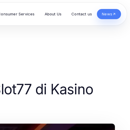
Consumer Services
About Us
Contact us
News
lot77 di Kasino