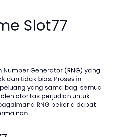
e Slot77
 Number Generator (RNG) yang
dan tidak bias. Proses ini
 peluang yang sama bagi semua
t oleh otoritas perjudian untuk
 bagaimana RNG bekerja dapat
ermainan.