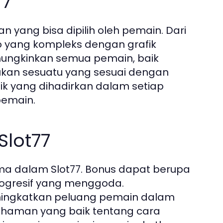
77
n yang bisa dipilih oleh pemain. Dari
eo yang kompleks dengan grafik
emungkinkan semua pemain, baik
an sesuatu yang sesuai dengan
nik yang dihadirkan dalam setiap
pemain.
Slot77
ama dalam Slot77. Bonus dapat berupa
progresif yang menggoda.
meningkatkan peluang pemain dalam
haman yang baik tentang cara