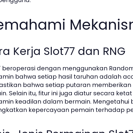
emahami Mekanism
a Kerja Slot77 dan RNG
77 beroperasi dengan menggunakan Random
min bahwa setiap hasil taruhan adalah acak 
stikan bahwa setiap putaran memberikan
. Selain itu, fitur ini juga diatur secara keta
min keadilan dalam bermain. Mengetahui
ngkatkan kepercayaan pemain terhadap p