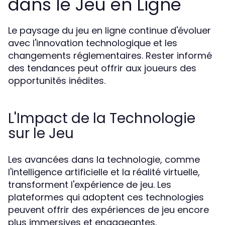
dans le Jeu en Ligne
Le paysage du jeu en ligne continue d'évoluer
avec l'innovation technologique et les
changements réglementaires. Rester informé
des tendances peut offrir aux joueurs des
opportunités inédites.
L'Impact de la Technologie
sur le Jeu
Les avancées dans la technologie, comme
l'intelligence artificielle et la réalité virtuelle,
transforment l'expérience de jeu. Les
plateformes qui adoptent ces technologies
peuvent offrir des expériences de jeu encore
plus immersives et engageantes.