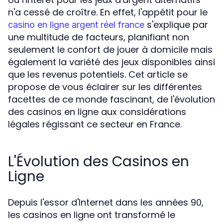
n'a cessé de croître. En effet, l'appétit pour le
s'explique par
casino en ligne argent réel france
une multitude de facteurs, planifiant non
seulement le confort de jouer à domicile mais
également la variété des jeux disponibles ainsi
que les revenus potentiels. Cet article se
propose de vous éclairer sur les différentes
facettes de ce monde fascinant, de l'évolution
des casinos en ligne aux considérations
légales régissant ce secteur en France.
L'Évolution des Casinos en
Ligne
Depuis l'essor d'Internet dans les années 90,
les casinos en ligne ont transformé le