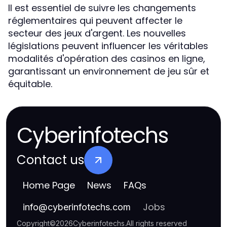
Il est essentiel de suivre les changements
réglementaires qui peuvent affecter le
secteur des jeux d'argent. Les nouvelles
législations peuvent influencer les véritables
modalités d'opération des casinos en ligne,
garantissant un environnement de jeu sûr et
équitable.
Cyberinfotechs
Contact us
Home Page
News
FAQs
Jobs
info
@
cyberinfotechs.com
Copyright
©
2026
Cyberinfotechs
.
All rights reserved