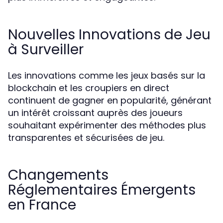
Nouvelles Innovations de Jeu
à Surveiller
Les innovations comme les jeux basés sur la
blockchain et les croupiers en direct
continuent de gagner en popularité, générant
un intérêt croissant auprès des joueurs
souhaitant expérimenter des méthodes plus
transparentes et sécurisées de jeu.
Changements
Réglementaires Émergents
en France