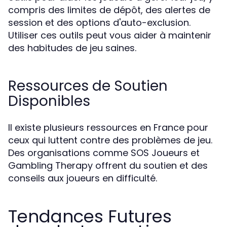
compris des limites de dépôt, des alertes de
session et des options d'auto-exclusion.
Utiliser ces outils peut vous aider à maintenir
des habitudes de jeu saines.
Ressources de Soutien
Disponibles
Il existe plusieurs ressources en France pour
ceux qui luttent contre des problèmes de jeu.
Des organisations comme SOS Joueurs et
Gambling Therapy offrent du soutien et des
conseils aux joueurs en difficulté.
Tendances Futures