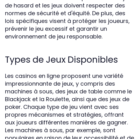
de hasard et les jeux doivent respecter des
normes de sécurité et d'équité. De plus, des
lois spécifiques visent à protéger les joueurs,
prévenir le jeu excessif et garantir un
environnement de jeu responsable.
Types de Jeux Disponibles
Les casinos en ligne proposent une variété
impressionnante de jeux, y compris des
machines à sous, des jeux de table comme le
Blackjack et la Roulette, ainsi que des jeux de
poker. Chaque type de jeu vient avec ses
propres mécanismes et stratégies, offrant
aux joueurs différentes manières de gagner.
Les machines à sous, par exemple, sont
populaires en raison de leur accessibilité et de